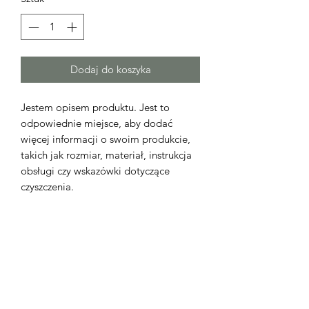
Dodaj do koszyka
Jestem opisem produktu. Jest to
odpowiednie miejsce, aby dodać
więcej informacji o swoim produkcie,
takich jak rozmiar, materiał, instrukcja
obsługi czy wskazówki dotyczące
czyszczenia.
INFORMACJA O PRODUKCIE
Jestem szczegółowym opisem
REGULAMIN WYMIANY I
produktu. Jest to odpowiednie
miejsce, aby dodać więcej informacji o
ZWROTÓW
swoim produkcie, takich jak rozmiar,