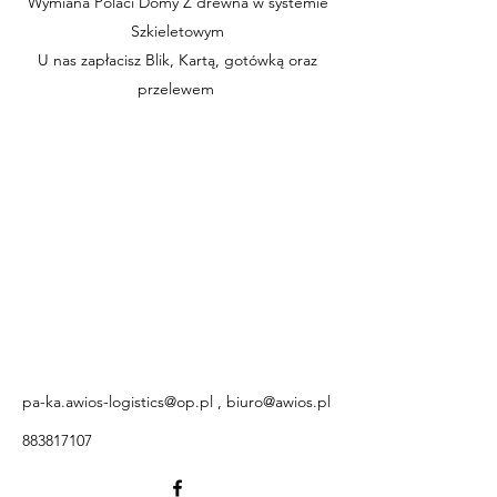
Wymiana Polaci Domy Z drewna w systemie
Szkieletowym
U nas zapłacisz Blik, Kartą, gotówką oraz
przelewem
pa-ka.awios-logistics@op.pl
,
biuro@awios.pl
883817107