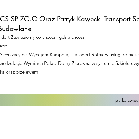
S SP ZO.O Oraz Patryk Kawecki Transport S
i Budowlane
dart Zawieziemy co chcesz i gdzie chcesz.
ego.
Ascenizacyjne .Wynajem Kampera, Transport Rolniczy usługi rolnicze
kosne Izolacje Wymiana Polaci Domy Z drewna w systemie Szkieleto
ówką oraz przelewem
pa-ka.awios