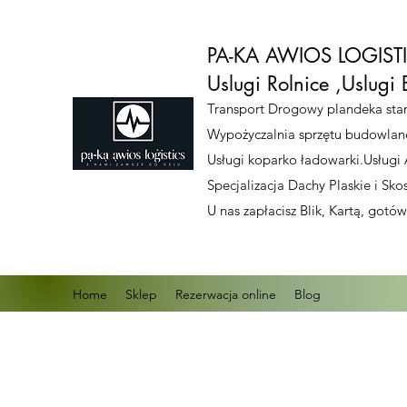
PA-KA AWIOS LOGISTIC
Uslugi Rolnice ,Uslug
Transport Drogowy plandeka stan
Wypożyczalnia sprzętu budowlan
Usługi koparko ładowarki.Usługi 
Specjalizacja Dachy Plaskie i S
U nas zapłacisz Blik, Kartą, got
Home
Sklep
Rezerwacja online
Blog