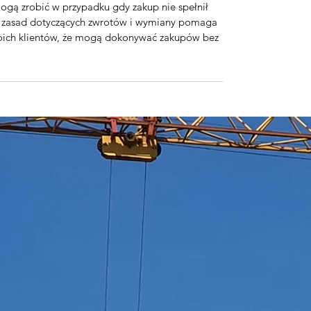
ogą zrobić w przypadku gdy zakup nie spełnił
ch zasad dotyczących zwrotów i wymiany pomaga
oich klientów, że mogą dokonywać zakupów bez
 to odpowiednie miejsce, aby dodać więcej
pakowaniach i kosztach. Posiadanie jasnych
a zbudować zaufanie i zapewnia Twoich
kupów bez obaw.