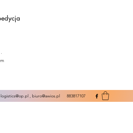
pedycja
 .
wym
-logistics@op.pl
,
biuro@awios.pl
883817107