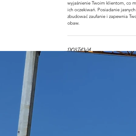
wyjaśnienie Twoim klientom, co m
ich oczekiwań. Posiadanie jasny
zbudować zaufanie i zapewnia Tw
obaw.
DOSTAWA
Jestem regulaminem dostaw. Jest
informacji o metodach dostawy, o
zasad dotyczących dostawy pomag
klientów, że mogą dokonywać za