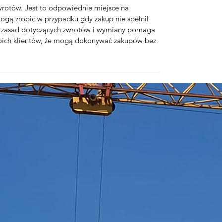
rotów. Jest to odpowiednie miejsce na
ogą zrobić w przypadku gdy zakup nie spełnił
ch zasad dotyczących zwrotów i wymiany pomaga
oich klientów, że mogą dokonywać zakupów bez
 to odpowiednie miejsce, aby dodać więcej
pakowaniach i kosztach. Posiadanie jasnych
a zbudować zaufanie i zapewnia Twoich
kupów bez obaw.