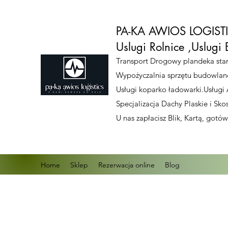
PA-KA AWIOS LOGISTIC
Uslugi Rolnice ,Uslug
Transport Drogowy plandeka stan
Wypożyczalnia sprzętu budowlan
Usługi koparko ładowarki.Usługi 
Specjalizacja Dachy Plaskie i S
U nas zapłacisz Blik, Kartą, got
Home
Sklep
Rezerwacja online
Blog