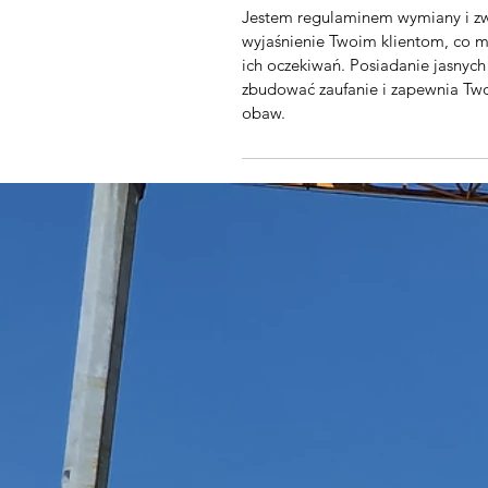
Jestem regulaminem wymiany i zw
wyjaśnienie Twoim klientom, co m
ich oczekiwań. Posiadanie jasny
zbudować zaufanie i zapewnia Tw
obaw.
DOSTAWA
Jestem regulaminem dostaw. Jest
informacji o metodach dostawy, o
zasad dotyczących dostawy pomag
klientów, że mogą dokonywać za