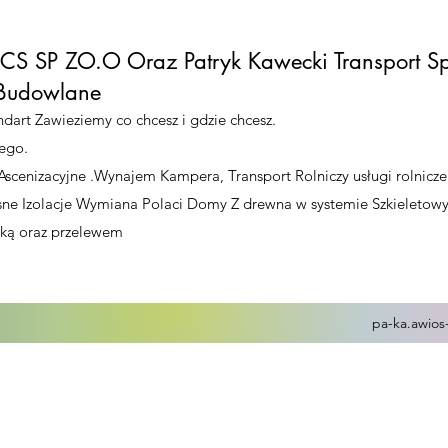
S SP ZO.O Oraz Patryk Kawecki Transport S
i Budowlane
dart Zawieziemy co chcesz i gdzie chcesz.
ego.
Ascenizacyjne .Wynajem Kampera, Transport Rolniczy usługi rolnicze
kosne Izolacje Wymiana Polaci Domy Z drewna w systemie Szkieleto
ówką oraz przelewem
pa-ka.awios