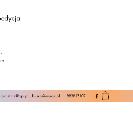
pedycja
 .
wym
-logistics@op.pl
,
biuro@awios.pl
883817107