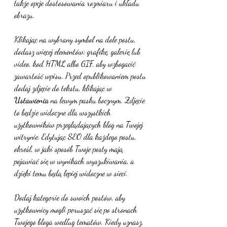
także opcje dostosowania rozmiaru i układu 
obrazu. 
Klikając na wybrany symbol na dole postu, 
dodasz więcej elementów: grafikę, galerię lub 
video, kod HTML albo GIF, aby wzbogacić 
zawartość wpisu. Przed opublikowaniem postu 
dodaj zdjęcie do tekstu, klikając w 
Ustawienia 
na lewym pasku bocznym. Zdjęcie 
to będzie widoczne dla wszystkich 
użytkowników przeglądających blog na Twojej 
witrynie. Edytując SEO dla każdego postu, 
określ, w jaki sposób Twoje posty mają 
pojawiać się w wynikach wyszukiwania, a 
dzięki temu będą lepiej widoczne w sieci. 
Dodaj kategorie do swoich postów, aby 
użytkownicy mogli poruszać się po stronach 
Twojego bloga według tematów. Kiedy uznasz, 