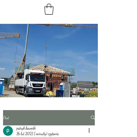
Post
patryk kawecki
16 lut 2021
1 minut(y) czytania