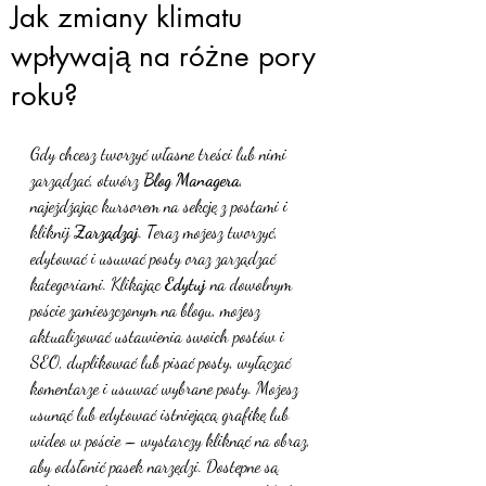
Jak zmiany klimatu
wpływają na różne pory
roku?
Gdy chcesz tworzyć własne treści lub nimi 
zarządzać, otwórz 
Blog Managera
, 
najeżdżając kursorem na sekcję z postami i 
kliknij 
Zarządzaj
. Teraz możesz tworzyć, 
edytować i usuwać posty oraz zarządzać 
kategoriami. Klikając 
Edytuj 
na dowolnym 
poście zamieszczonym na blogu, możesz 
aktualizować ustawienia swoich postów i 
SEO, duplikować lub pisać posty, wyłączać 
komentarze i usuwać wybrane posty. Możesz 
usunąć lub edytować istniejącą grafikę lub 
wideo w poście – wystarczy kliknąć na obraz, 
aby odsłonić pasek narzędzi. Dostępne są 