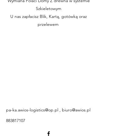
Wymiana Polaci Domy Z drewna w systemie
Szkieletowym
U nas zapłacisz Blik, Kartą, gotówką oraz
przelewem
pa-ka.awios-logistics@op.pl
,
biuro@awios.pl
883817107